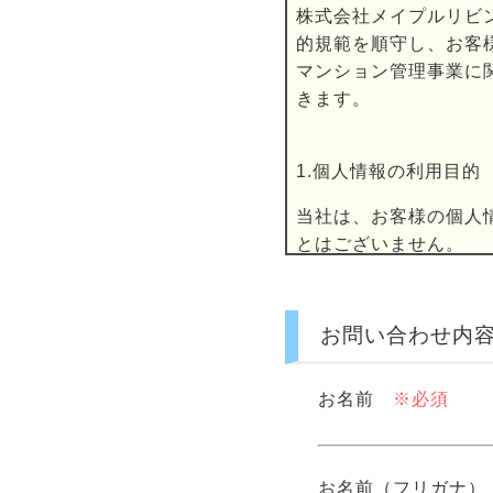
株式会社メイプルリビ
的規範を順守し、お客
マンション管理事業に
きます。
1.個人情報の利用目的
当社は、お客様の個人
とはございません。
当社がマンション
緊急時の連絡
お問い合わせ内
当社発行の広報誌
当社事業（管理事
ナンス事業・各種
お名前
※必須
レクトメール・電
上記1.2の目的の
顧客動向分析もし
お名前（フリガナ