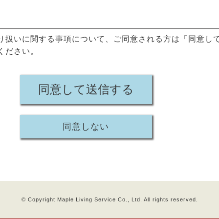
報の保護に十分な措置を講じている者を選定し、委託先に
個人情報保護の水準を担保するようにいたします。
り扱いに関する事項について、ご同意される方は「同意し
ください。
について
報の取り扱いにあたり、次の安全管理に努めます。
同意して送信する
しての、定期的な個人情報保護に関する教育の実施
ス等、個人情報保護媒体における必要な安全管理措置の実施
同意しない
人情報の取得について
商業登記簿、電話帳等の公開された情報や、名簿等から個
目的のために利用する場合があります。
© Copyright Maple Living Service Co., Ltd. All rights reserved.
についてのお問い合わせや苦情・ご相談について