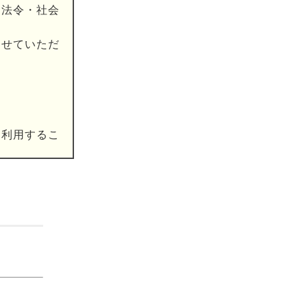
、法令・社会
させていただ
、利用するこ
、ビルメンテ
る勧誘、ダイ