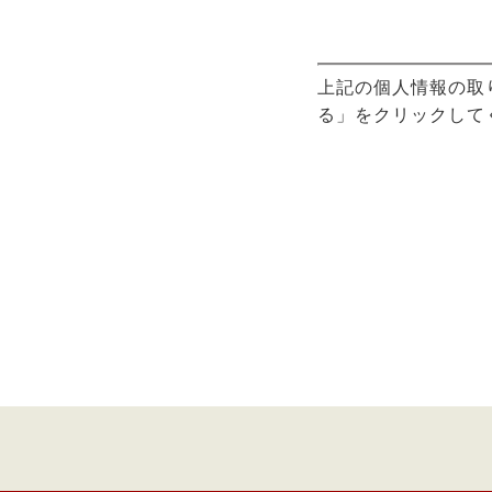
す。
この場合には、個人情
つ適切な監督を行い、
上記の個人情報の取
る」をクリックして
4.個人情報の保護対策
当社はお客様の個人情
当社の従業員に対
当社のデータベー
5.公開情報等からの個
当社は不動産登記簿、
に取得し、上記1.1の
6.お客様の個人情報