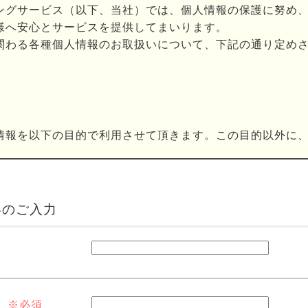
ングサービス（以下、当社）では、個人情報の保護に努め
様へ安心とサービスを提供してまいります。
関わる各種個人情報のお取扱いについて、下記の通り定め
情報を以下の目的で利用させて頂きます。この目的以外に
管理組合との間で締結した管理委託契約業務履行のため
容のご入力
・セミナー等の案内の送付
業、不動産仲介事業、不動産賃貸・仲介事業、保険代理店事業
サービス・取扱商品販売事業等）の営業活動（訪問、電話によ
子メール等による勧誘等）ならびに、取引に関する契約の履行
達成に必要な範囲での、個人情報の第三者への提供
くは商品開発等への調査分析及びアンケートのお願い等の活動
）
※必須