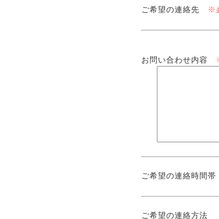
・管理費等の出納
ご希望の連絡先
※
・清掃業務
・エレベーター保
・オートドア保守
・駐車場施設保守
お問い合わせ内容
・その他第三者に
法令の規定に基づ
人の生命、身体ま
困難であるとき。
公衆衛生の向上ま
の同意を得ること
国の機関もしくは
とに対して協力す
に支障を及ぼすお
ご希望の連絡時間帯
3.個人情報の取扱いの
ご提供いただいたお客
ご希望の連絡方法