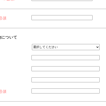
理由でお客様に連絡する必要が生じたときのため
提供は、お客様ご本人からのお申し出により、取り止めさ
必須
の提供または開示について
物について
の場合を除き、いかなる第三者にも提供または開示いたし
住所等の所要項目について、上記1.1の利用目的達成の範囲内
・電話・インターネット・電子メール等で、第三者に提供させ
人からのお申し出により、第三者への提供は取り止めさせてい
履行するために業務を委託する第三者（例示）
務
務
必須
ために付随する業務
頼された業務