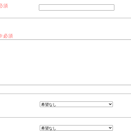
業務
必須
守点検業務
点検業務
点検業務
※必須
対して、お客様の同意がある場合。
く場合。
たは財産の保護のために必要がある場合であって、本人の同意
たは自動の健全な育成の推進のために、特に必要がある場合で
が困難である場合。
地方公共団体、またはその委託を受けた者が法令の定める事務
る必要がある場合であって、本人の同意を得ることによって当
それがあるとき。
委託について
様の個人情報については、その取扱いを外部に委託する場