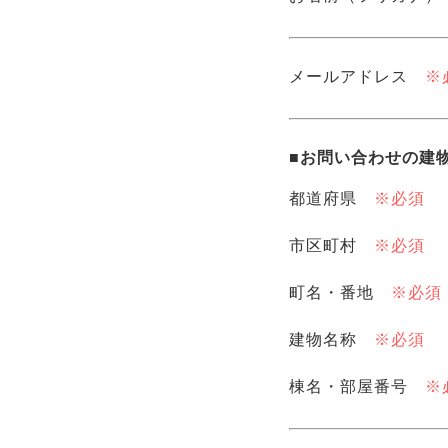
その他、何らかの
各種情報やサービスの
ます。
メールアドレス
※
2.個人情報の第三者へ
■お問い合わせの建
お客様の個人情報は次
都道府県
※必須
不動産情報・氏名・
問・書面・郵便物
市区町村
※必須
す。
なお、お客様ご本
町名・番地
※必須
以下の管理業務を
・警備業務
建物名称
※必須
・各種法定点検業
・各種設備点検業
棟名・部屋番号
※
・契約を履行する
・管理組合より依